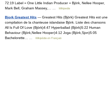
72:19 Label = One Little Indian Producer = Björk, Nellee Hooper,
Mark Bell, Graham Massey,… …
Wikipedia
Bjork Greatest Hits
— Greatest Hits (Björk) Greatest Hits est une
compilation de la chanteuse islandaise Björk. Liste des chansons
All Is Full Of Love (Björk)4:47 Hyperballad (Björk)5:22 Human
Behaviour (Björk,Nellee Hooper)4:12 Joga (Björk,Sjon)5:05
Bachelorette… …
Wikipédia en Français