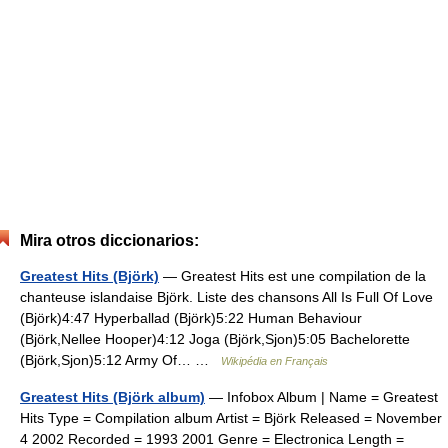
Mira otros diccionarios:
Greatest Hits (Björk)
— Greatest Hits est une compilation de la
chanteuse islandaise Björk. Liste des chansons All Is Full Of Love
(Björk)4:47 Hyperballad (Björk)5:22 Human Behaviour
(Björk,Nellee Hooper)4:12 Joga (Björk,Sjon)5:05 Bachelorette
(Björk,Sjon)5:12 Army Of… …
Wikipédia en Français
Greatest Hits (Björk album)
— Infobox Album | Name = Greatest
Hits Type = Compilation album Artist = Björk Released = November
4 2002 Recorded = 1993 2001 Genre = Electronica Length =