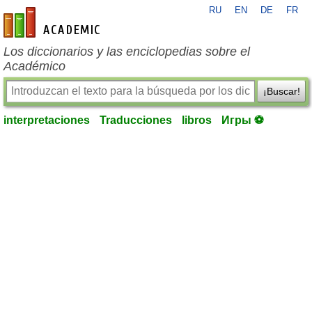
RU
EN
DE
FR
es-academic.com
Los diccionarios y las enciclopedias sobre el
Académico
¡Buscar!
interpretaciones
Traducciones
libros
Игры ⚽