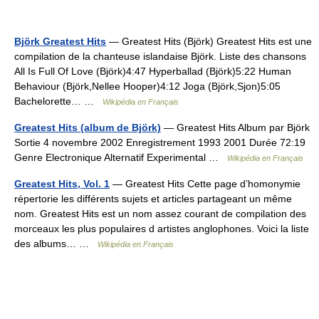
Björk Greatest Hits
— Greatest Hits (Björk) Greatest Hits est une
compilation de la chanteuse islandaise Björk. Liste des chansons
All Is Full Of Love (Björk)4:47 Hyperballad (Björk)5:22 Human
Behaviour (Björk,Nellee Hooper)4:12 Joga (Björk,Sjon)5:05
Bachelorette… …
Wikipédia en Français
Greatest Hits (album de Björk)
— Greatest Hits Album par Björk
Sortie 4 novembre 2002 Enregistrement 1993 2001 Durée 72:19
Genre Electronique Alternatif Experimental …
Wikipédia en Français
Greatest Hits, Vol. 1
— Greatest Hits Cette page d’homonymie
répertorie les différents sujets et articles partageant un même
nom. Greatest Hits est un nom assez courant de compilation des
morceaux les plus populaires d artistes anglophones. Voici la liste
des albums… …
Wikipédia en Français