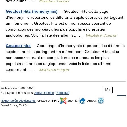
des albums… …
Wikipédia en Français
Greatest Hits (homonymie)
— Greatest Hits Cette page
d’homonymie répertorie les différents sujets et articles partageant
un même nom. Greatest Hits est un nom assez courant de
compilation des morceaux les plus populaires d artistes
anglophones. Voici la liste des albums… …
Wikipédia en Français
Greatest hits
— Cette page d’homonymie répertorie les différents
sujets et articles partageant un même nom. Greatest Hits est un
nom assez courant de compilation des morceaux les plus
populaires d artistes anglophones. Voici la liste des albums
comportant… …
Wikipédia en Français
© Academic, 2000-2026
18+
Contacte con nosotros:
Apoyo técnico
,
Publicidad
Exportación Diccionarios
, creado en PHP,
Joomla,
Drupal,
WordPress, MODx.